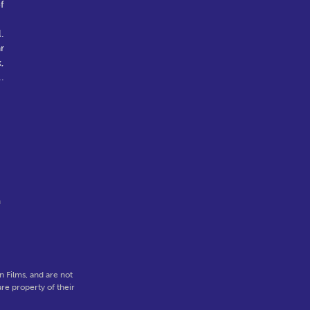
f
.
r
,
..
a
 Films, and are not
re property of their