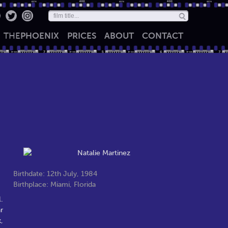
THE
PHOENIX
PRICES
ABOUT
CONTACT
Birthdate: 12th July, 1984
Birthplace: Miami, Florida
.
r
,