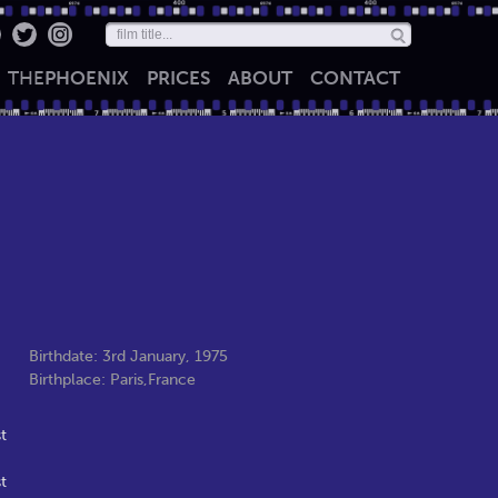
THE
PHOENIX
PRICES
ABOUT
CONTACT
Birthdate: 3rd January, 1975
Birthplace: Paris,France
t
t