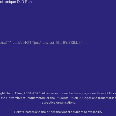
tronique Daft Punk.
?" "It... it's NOT *just* any sci-fi!... It's SKILL-fi!"...
ght Union Films, 2001-2026. All views expressed in these pages are those of Union
f the University Of Southampton, or the Students' Union. All logos and trademarks a
respective organisations.
Tickets, passes and the prices thereof are subject to availability