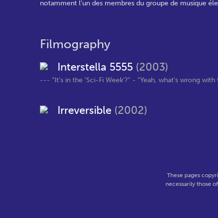
notamment l'un des membres du groupe de musique élec
Filmography
Interstella 5555
(2003)
--- "It's in the 'Sci-Fi Week'?" - "Yeah, what's wrong with that
Irreversible
(2002)
These pages copyri
necessarily those o