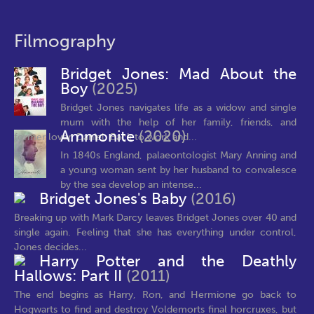
Filmography
Bridget Jones: Mad About the
Boy
(2025)
Bridget Jones navigates life as a widow and single
mum with the help of her family, friends, and
Ammonite
(2020)
former lover, Daniel. Back to work and...
In 1840s England, palaeontologist Mary Anning and
a young woman sent by her husband to convalesce
by the sea develop an intense...
Bridget Jones's Baby
(2016)
Breaking up with Mark Darcy leaves Bridget Jones over 40 and
single again. Feeling that she has everything under control,
Jones decides...
Harry Potter and the Deathly
Hallows: Part II
(2011)
The end begins as Harry, Ron, and Hermione go back to
Hogwarts to find and destroy Voldemorts final horcruxes, but