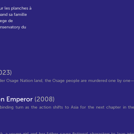
ur les planches à
and sa famille
lege de
onservatory du
023)
nder Osage Nation land, the Osage people are murdered one by one
on Emperor
(2008)
nding turn as the action shifts to Asia for the next chapter in th
, a young girl and her father cause fictional characters to leap int