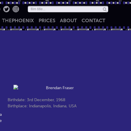
THE
PHOENIX
PRICES
ABOUT
CONTACT
Birthdate: 3rd December, 1968
Birthplace: Indianapolis, Indiana, USA
a
e