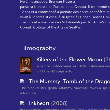
Né à Indianapolis, Brendan Fraser a
passé sa jeunesse en Europe et au Canada. Il est monté s
12 ans et a commencé à prendre des cours de théâtre qu
vivait à Londres. Il est allé au lycée à l’Upper Canada Col
Toronto et a une licence d’art dramatique de l’Actor’s C
Cornish College of the Arts de Seattle.
Filmography
Killers of the Flower Moon
(2
When oil is discovered in 1920s Oklahoma u
until the FBI steps in to...
The Mummy: Tomb of the Drag
The blockbuster global Mummy franchise takes a spellbi
adventure...
Inkheart
(2008)
In this fantasy adventure based on Cornelia Funke's book